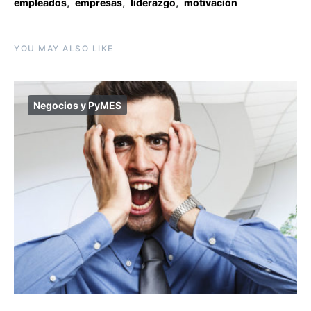
,
,
,
empleados
empresas
liderazgo
motivación
YOU MAY ALSO LIKE
Negocios y PyMES