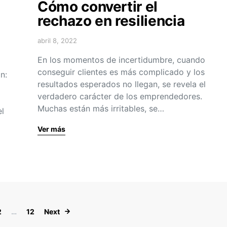
Cómo convertir el
rechazo en resiliencia
abril 8, 2022
En los momentos de incertidumbre, cuando
conseguir clientes es más complicado y los
n:
resultados esperados no llegan, se revela el
verdadero carácter de los emprendedores.
Muchas están más irritables, se…
l
Ver más
Navegación de entradas
2
…
12
Next