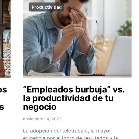
Productividad
os
“Empleados burbuja” vs.
la productividad de tu
s
negocio
noviembre 14, 2022
La adopción del teletrabajo, la mayor
exigencia por el logro de resultados y la