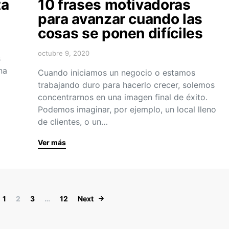
ta
10 frases motivadoras
para avanzar cuando las
cosas se ponen difíciles
octubre 9, 2020
s
na
Cuando iniciamos un negocio o estamos
trabajando duro para hacerlo crecer, solemos
concentrarnos en una imagen final de éxito.
Podemos imaginar, por ejemplo, un local lleno
de clientes, o un…
Ver más
Navegación de entradas
1
2
3
…
12
Next