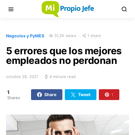
1 share
Negocios y PyMES
31,2K views
5 errores que los mejores
empleados no perdonan
octubre 28, 2021
4 minute read
1
Share
Tweet
1
Shares