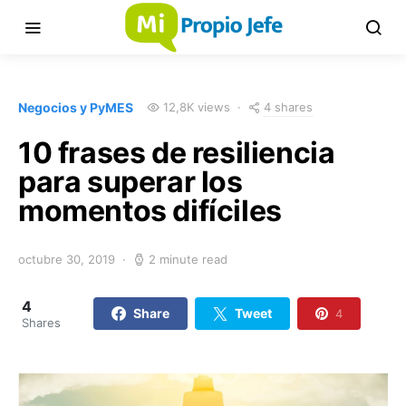
4 shares
Negocios y PyMES
12,8K views
10 frases de resiliencia
para superar los
momentos difíciles
octubre 30, 2019
2 minute read
4
Share
Tweet
4
Shares