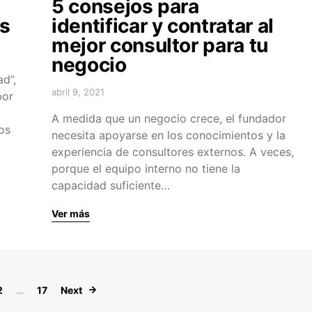
5 consejos para
os
identificar y contratar al
mejor consultor para tu
negocio
d”,
abril 9, 2021
por
A medida que un negocio crece, el fundador
os
necesita apoyarse en los conocimientos y la
experiencia de consultores externos. A veces,
porque el equipo interno no tiene la
capacidad suficiente…
Ver más
Navegación de entradas
2
…
17
Next