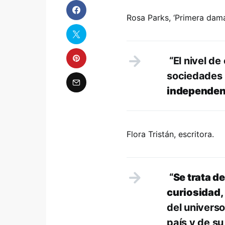
Rosa Parks, ‘Primera dama 
“El nivel de
sociedades 
independenc
Flora Tristán, escritora.
“
Se trata d
curiosidad,
del universo
país y de s