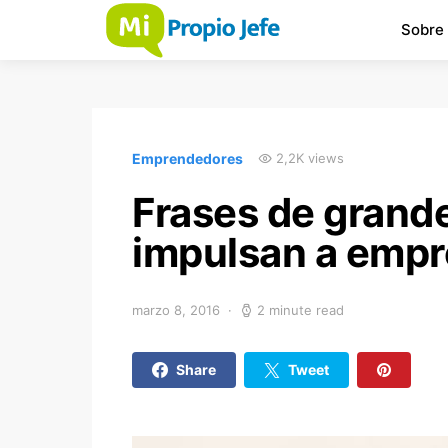
Sobre
Emprendedores
2,2K views
Frases de grand
impulsan a emp
marzo 8, 2016
2 minute read
Share
Tweet