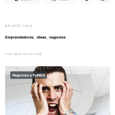
RELATED TAGS
,
,
Emprendedores
ideas
negocios
YOU MAY ALSO LIKE
Negocios y PyMES