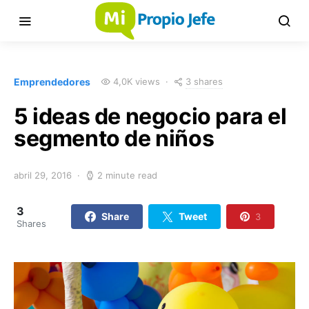
3 shares
Emprendedores
4,0K views
5 ideas de negocio para el
segmento de niños
abril 29, 2016
2 minute read
3
Share
Tweet
3
Shares