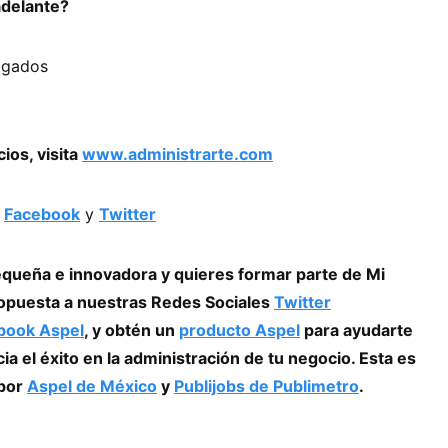
adelante?
agados
ios, visita
www.administrarte.com
n
Facebook
y
Twitter
equeña e innovadora y quieres formar parte de Mi
ropuesta a nuestras Redes Sociales
Twitter
book Aspel
, y obtén un
producto Aspel
para ayudarte
ia el éxito en la administración de tu negocio. Esta es
 por
Aspel de México
y
Publijobs de Publimetro
.