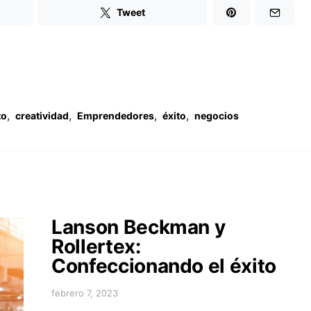
Tweet
,
,
,
,
to
creatividad
Emprendedores
éxito
negocios
Lanson Beckman y
Rollertex:
Confeccionando el éxito
febrero 7, 2023