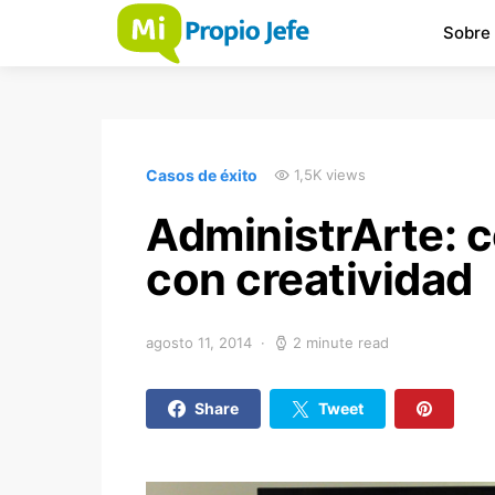
Sobre
Casos de éxito
1,5K views
AdministrArte: 
con creatividad
agosto 11, 2014
2 minute read
Share
Tweet