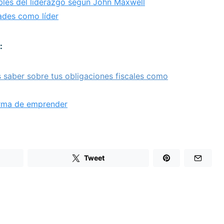
ables del liderazgo según John Maxwell
ades como líder
:
 saber sobre tus obligaciones fiscales como
orma de emprender
Tweet