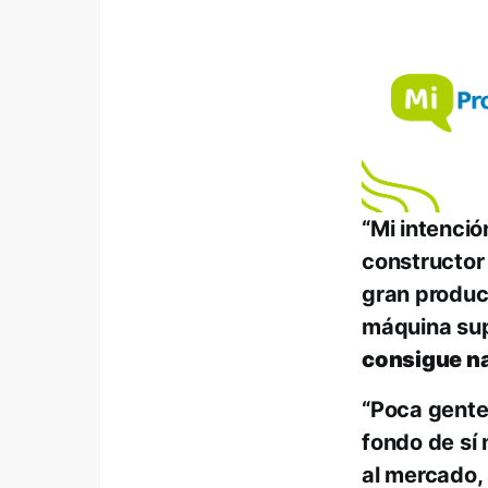
“Mi intenci
constructor
gran produc
máquina sup
consigue n
“Poca gente 
fondo de sí 
al mercado, 