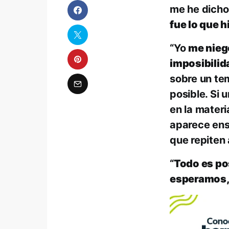
me he dicho
fue lo que h
“Yo
me niego
imposibili
sobre un tem
posible. Si
en la materi
aparece ens
que repiten 
“
Todo es pos
esperamos, 