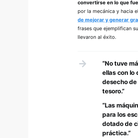
convertirse en lo que fu
por la mecánica y hacia 
de mejorar y generar gr
frases que ejemplifican s
llevaron al éxito.
“No tuve má
ellas con lo
desecho de 
tesoro.”
“Las máquin
para los esc
dotado de ci
práctica.”