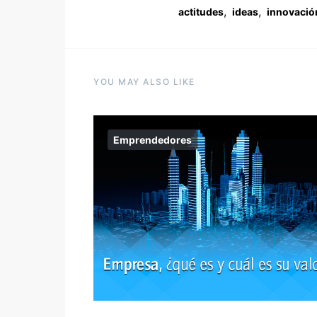
,
,
actitudes
ideas
innovació
YOU MAY ALSO LIKE
Emprendedores