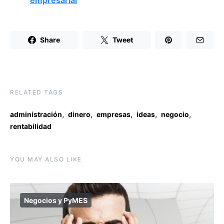
Share
Tweet
RELATED TAGS
,
,
,
,
,
administración
dinero
empresas
ideas
negocio
rentabilidad
YOU MAY ALSO LIKE
Negocios y PyMES