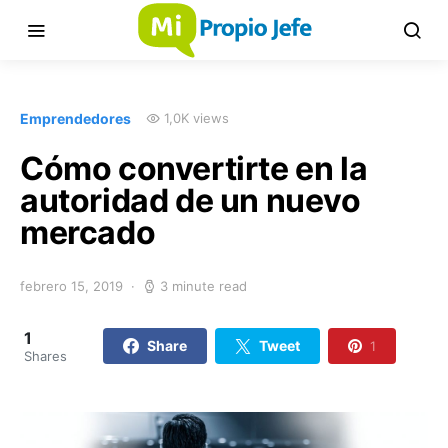
Emprendedores
1,0K views
Cómo convertirte en la
autoridad de un nuevo
mercado
febrero 15, 2019
3 minute read
1
Share
Tweet
1
Shares