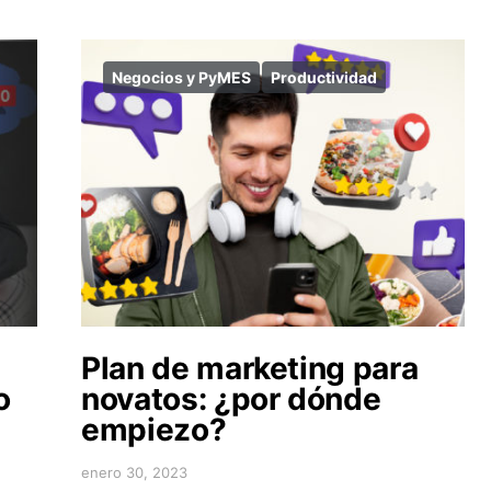
Negocios y PyMES
Productividad
Plan de marketing para
o
novatos: ¿por dónde
empiezo?
enero 30, 2023