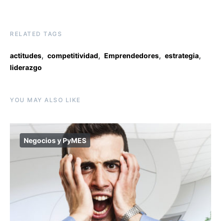
RELATED TAGS
,
,
,
,
actitudes
competitividad
Emprendedores
estrategia
liderazgo
YOU MAY ALSO LIKE
Negocios y PyMES