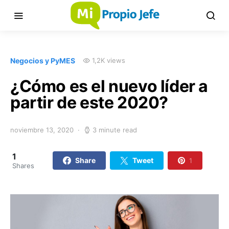
Negocios y PyMES
1,2K views
¿Cómo es el nuevo líder a
partir de este 2020?
noviembre 13, 2020
3 minute read
1
Share
Tweet
1
Shares