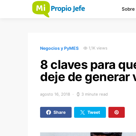
Sobre
Negocios y PyMES
1,1K views
8 claves para qu
deje de generar v
agosto 16, 2018
3 minute read
Share
Tweet