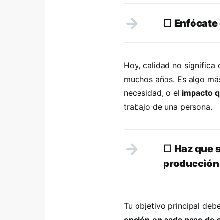
☐
Enfócate 
Hoy, calidad no significa
muchos años. Es algo más
necesidad, o el
impacto q
trabajo de una persona.
☐
Haz que s
producción
Tu objetivo principal deb
opción
en cada paso de 