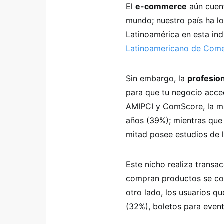
El
e-commerce
aún cuent
mundo; nuestro país ha l
Latinoamérica en esta indu
Latinoamericano de Come
Sin embargo, la
profesio
para que tu negocio acced
AMIPCI y ComScore, la ma
años (39%); mientras que
mitad posee estudios de l
Este nicho realiza transa
compran productos se con
otro lado, los usuarios qu
(32%), boletos para event