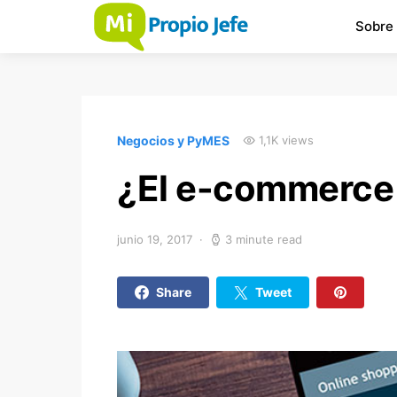
Sobre
Negocios y PyMES
1,1K views
¿El e-commerce 
junio 19, 2017
3 minute read
Share
Tweet