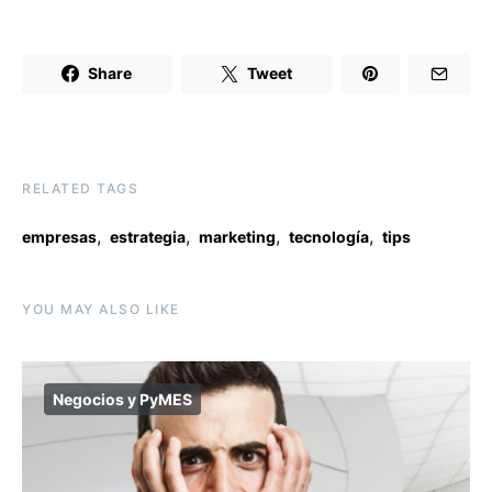
Share
Tweet
RELATED TAGS
,
,
,
,
empresas
estrategia
marketing
tecnología
tips
YOU MAY ALSO LIKE
Negocios y PyMES