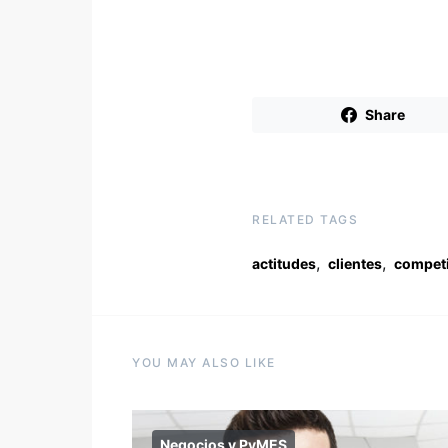
Share
RELATED TAGS
,
,
actitudes
clientes
competi
YOU MAY ALSO LIKE
Negocios y PyMES