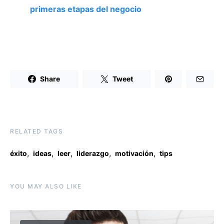
primeras etapas del negocio
Share
Tweet
RELATED TAGS
,
,
,
,
,
éxito
ideas
leer
liderazgo
motivación
tips
YOU MAY ALSO LIKE