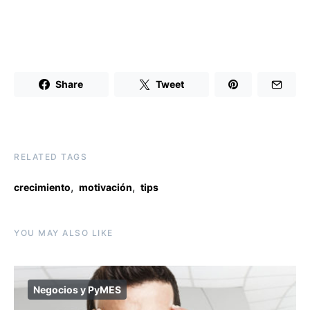
Share
Tweet
RELATED TAGS
,
,
crecimiento
motivación
tips
YOU MAY ALSO LIKE
Negocios y PyMES