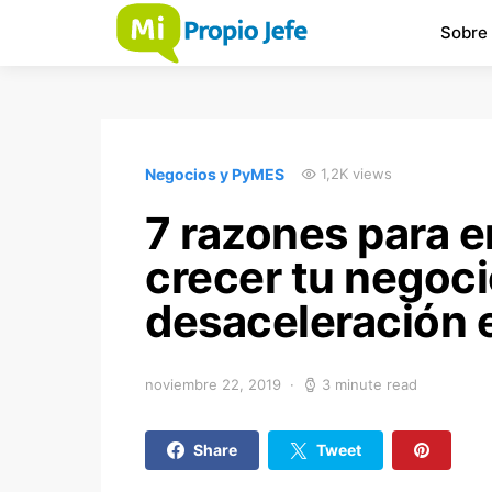
Sobre
Negocios y PyMES
1,2K views
7 razones para 
crecer tu negoc
desaceleración
noviembre 22, 2019
3 minute read
Share
Tweet