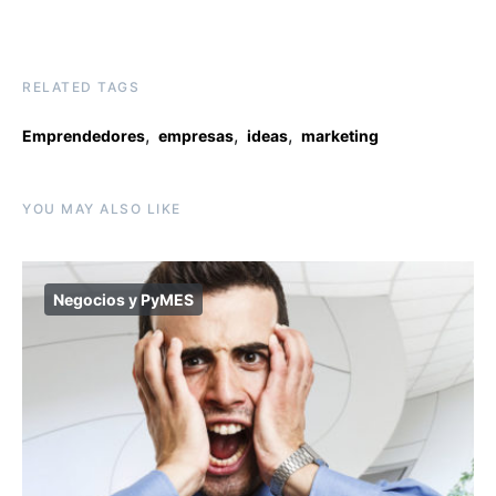
RELATED TAGS
,
,
,
Emprendedores
empresas
ideas
marketing
YOU MAY ALSO LIKE
Negocios y PyMES