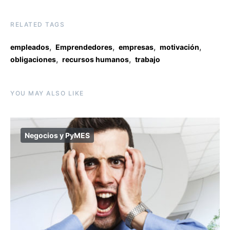
RELATED TAGS
,
,
,
,
empleados
Emprendedores
empresas
motivación
,
,
obligaciones
recursos humanos
trabajo
YOU MAY ALSO LIKE
Negocios y PyMES