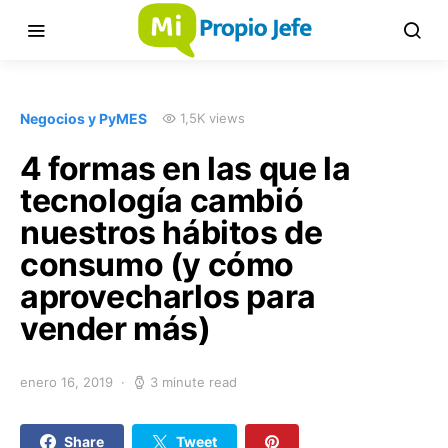
Negocios y PyMES
1,5K views
4 formas en las que la
tecnología cambió
nuestros hábitos de
consumo (y cómo
aprovecharlos para
vender más)
enero 16, 2019
3 minute read
Share
Tweet