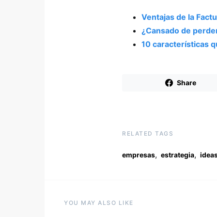
Ventajas de la Fact
¿Cansado de perder
10 características
Share
RELATED TAGS
,
,
empresas
estrategia
idea
YOU MAY ALSO LIKE