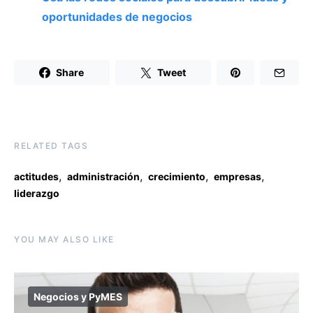
oportunidades de negocios
Share
Tweet
RELATED TAGS
,
,
,
,
actitudes
administración
crecimiento
empresas
liderazgo
YOU MAY ALSO LIKE
Negocios y PyMES