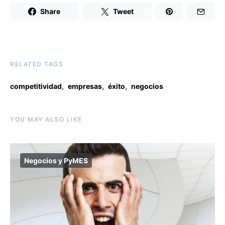
Share
Tweet
RELATED TAGS
,
,
,
competitividad
empresas
éxito
negocios
YOU MAY ALSO LIKE
Negocios y PyMES