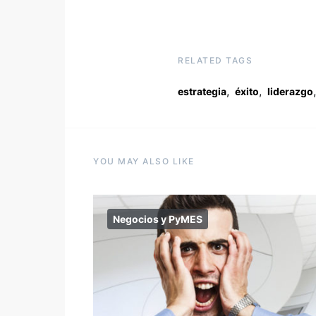
RELATED TAGS
,
,
,
estrategia
éxito
liderazgo
YOU MAY ALSO LIKE
Negocios y PyMES