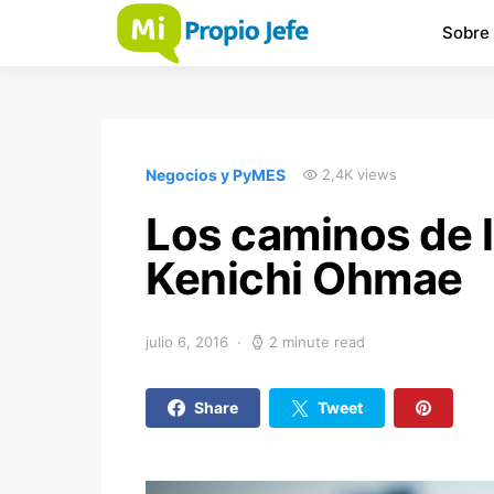
Sobre
Negocios y PyMES
2,4K views
Los caminos de l
Kenichi Ohmae
julio 6, 2016
2 minute read
Share
Tweet