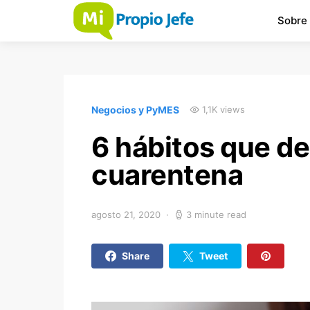
Sobre
Negocios y PyMES
1,1K views
6 hábitos que de
cuarentena
agosto 21, 2020
3 minute read
Share
Tweet