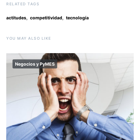
RELATED TAGS
,
,
actitudes
competitividad
tecnología
YOU MAY ALSO LIKE
Negocios y PyMES