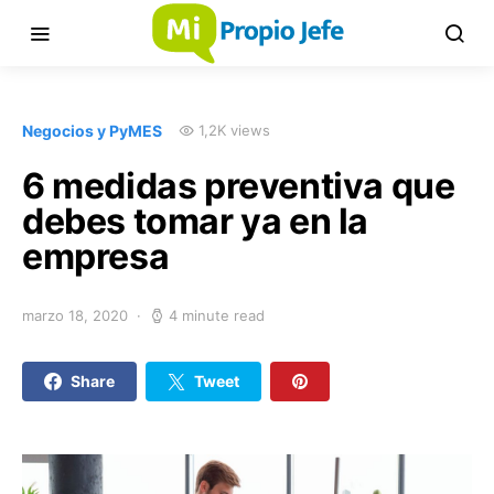
Negocios y PyMES
1,2K views
6 medidas preventiva que
debes tomar ya en la
empresa
marzo 18, 2020
4 minute read
Share
Tweet