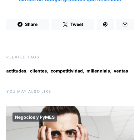
Share
Tweet
RELATED TAGS
,
,
,
,
actitudes
clientes
competitividad
millennials
ventas
YOU MAY ALSO LIKE
Negocios y PyMES