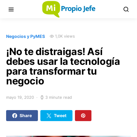
Negocios y PyMES
1,0K views
¡No te distraigas! Así
debes usar la tecnología
para transformar tu
negocio
mayo 19, 2020
3 minute read
Share
Tweet