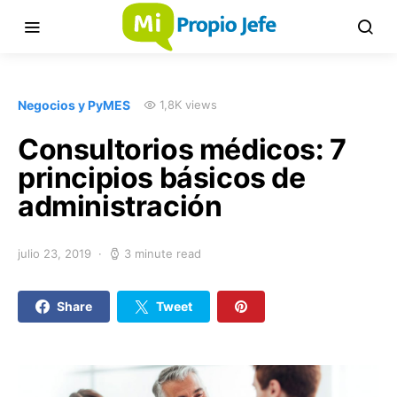
Negocios y PyMES
1,8K views
Consultorios médicos: 7
principios básicos de
administración
julio 23, 2019
3 minute read
Share
Tweet