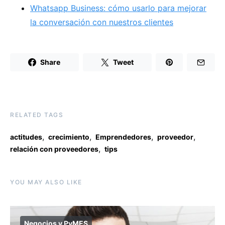
Whatsapp Business: cómo usarlo para mejorar
la conversación con nuestros clientes
Share
Tweet
RELATED TAGS
,
,
,
,
actitudes
crecimiento
Emprendedores
proveedor
,
relación con proveedores
tips
YOU MAY ALSO LIKE
Negocios y PyMES