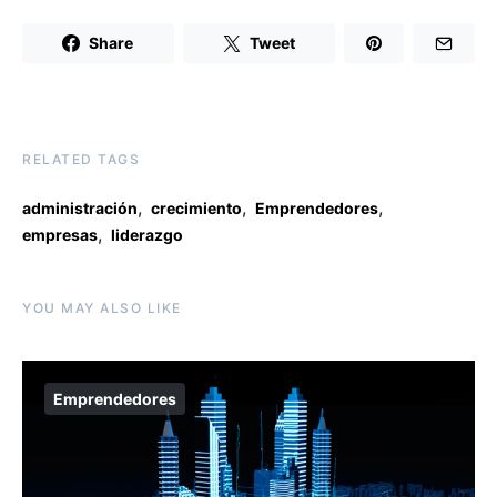
Share
Tweet
RELATED TAGS
,
,
,
administración
crecimiento
Emprendedores
,
empresas
liderazgo
YOU MAY ALSO LIKE
Emprendedores