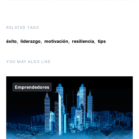
RELATED TAGS
,
,
,
,
éxito
liderazgo
motivación
resiliencia
tips
YOU MAY ALSO LIKE
Emprendedores