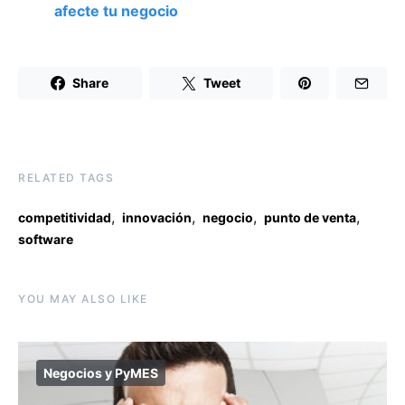
afecte tu negocio
Share
Tweet
RELATED TAGS
,
,
,
,
competitividad
innovación
negocio
punto de venta
software
YOU MAY ALSO LIKE
Negocios y PyMES