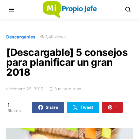
Descargables
1,4K views
[Descargable] 5 consejos
para planificar un gran
2018
diciembre 29, 2017
3 minute read
1
Share
Tweet
1
Shares