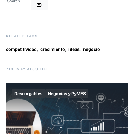
Shares
RELATED TAGS
,
,
,
competitividad
crecimiento
ideas
negocio
YOU MAY ALSO LIKE
Descargables
Negocios y PyMES