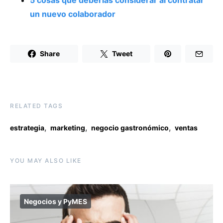
5 cosas que deberías considerar al contratar
un nuevo colaborador
Share
Tweet
RELATED TAGS
,
,
,
estrategia
marketing
negocio gastronómico
ventas
YOU MAY ALSO LIKE
Negocios y PyMES