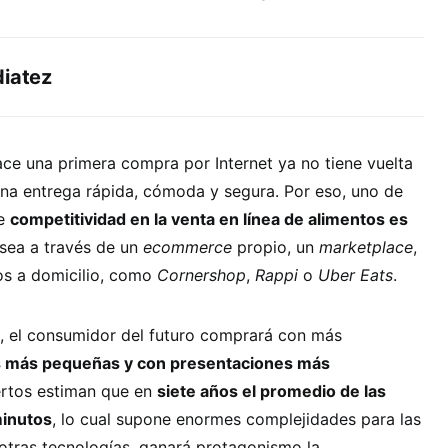
diatez
e una primera compra por Internet ya no tiene vuelta
na entrega rápida, cómoda y segura. Por eso, uno de
de
competitividad en la venta en línea de alimentos es
 sea a través de un
ecommerce
propio, un
marketplace
,
os a domicilio, como
Cornershop
,
Rappi
o
Uber Eats
.
o, el consumidor del futuro comprará con más
s más pequeñas y con presentaciones más
ertos estiman que en
siete años el promedio de las
minutos
, lo cual supone enormes complejidades para las
 otras tecnologías, ganará protagonismo la