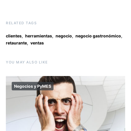
RELATED TAGS
,
,
,
,
clientes
herramientas
negocio
negocio gastronómico
,
retaurante
ventas
YOU MAY ALSO LIKE
Negocios y PyMES