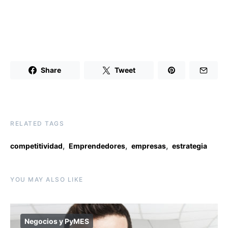
Share
Tweet
RELATED TAGS
,
,
,
competitividad
Emprendedores
empresas
estrategia
YOU MAY ALSO LIKE
Negocios y PyMES