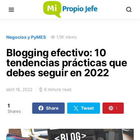
Negocios y PyMES
1,0K views
Blogging efectivo: 10
tendencias prácticas que
debes seguir en 2022
abril 18, 2022
6 minute read
1
Share
Tweet
1
Shares