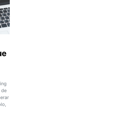
ue
ing
 de
erar
lo,