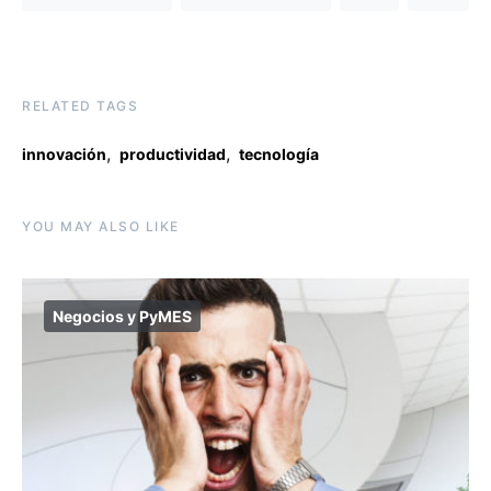
RELATED TAGS
,
,
innovación
productividad
tecnología
YOU MAY ALSO LIKE
Negocios y PyMES