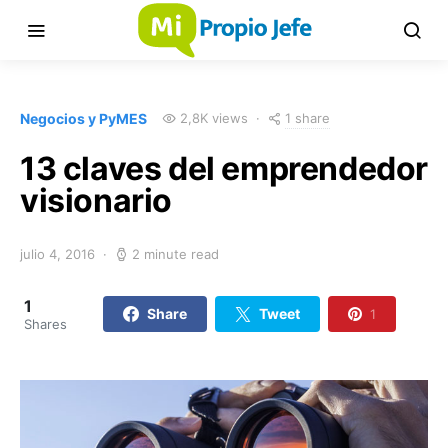
1 share
Negocios y PyMES
2,8K views
13 claves del emprendedor
visionario
julio 4, 2016
2 minute read
1
Share
Tweet
1
Shares