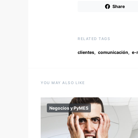
Share
RELATED TAGS
,
,
clientes
comunicación
e-
YOU MAY ALSO LIKE
Negocios y PyMES