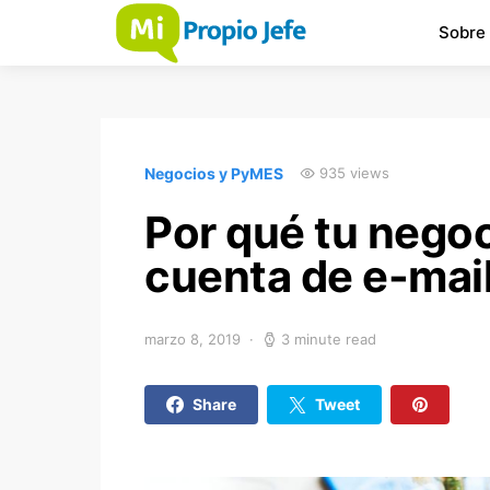
Sobre
Negocios y PyMES
935 views
Por qué tu nego
cuenta de e-mai
marzo 8, 2019
3 minute read
Share
Tweet