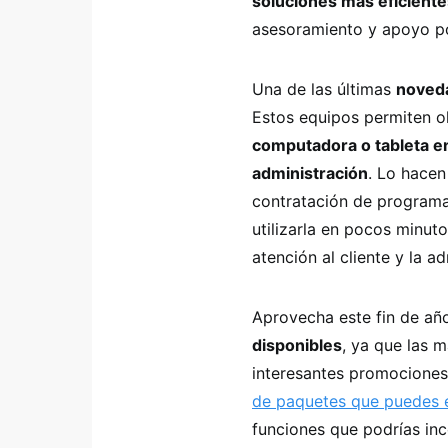
soluciones más eficiente
asesoramiento y apoyo po
Una de las últimas
noveda
Estos equipos permiten ol
computadora o tableta en
administración
. Lo hacen
contratación de programa
utilizarla en pocos minuto
atención al cliente y la a
Aprovecha este fin de año
disponibles
, ya que las 
interesantes promociones
de paquetes que puedes 
funciones que podrías inco